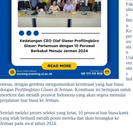
Fak
ulta
s
Ilm
u
Ke
per
aw
ata
n
Uni
ver
sita
s
Ind
onesia, dengan gembira mengumumkan kemitraan yang luar biasa
dengan Profilingbüro Glaser di Jerman. Kemitraan ini bertujuan untuk
merekrut dan melatih perawat Indonesia yang akan segera memulai
perjalanan luar biasa ke Jerman.
Setelah melalui proses seleksi yang ketat, 10 perawat luar biasa kami
yang telah berhasil meraih posisi mereka dan akan berangkat ke
Jerman pada awal tahun 2024.