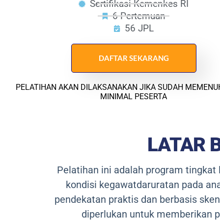
Sertifikasi Kemenkes RI
6 Pertemuan
56 JPL
DAFTAR SEKARANG
PELATIHAN AKAN DILAKSANAKAN JIKA SUDAH MEMENU
MINIMAL PESERTA
LATAR 
Pelatihan ini adalah program tingka
kondisi kegawatdaruratan pada ana
pendekatan praktis dan berbasis ske
diperlukan untuk memberikan pe