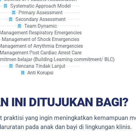
Systematic Approach Model
Primary Assessment
Secondary Assessment
Team Dynamic
Management Respiratory Emergencies
Management of Shock Emergencies
Management of Arrythmia Emergencies
Management Post Cardiac Arrest Care
tmen belajar (Building Learning commitment/ BLC)
Rencana Tindak Lanjut
Anti Korupsi
N INI DITUJUKAN BAGI?
wat praktisi yang ingin meningkatkan kemampuan 
uratan pada anak dan bayi di lingkungan klinis.