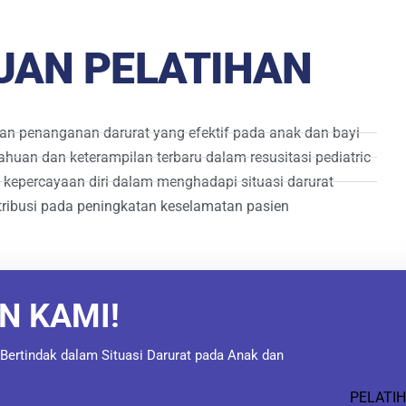
UAN PELATIHAN
 penanganan darurat yang efektif pada anak dan bayi
uan dan keterampilan terbaru dalam resusitasi pediatric
kepercayaan diri dalam menghadapi situasi darurat
tribusi pada peningkatan keselamatan pasien
N KAMI!
Bertindak dalam Situasi Darurat pada Anak dan
PELATI