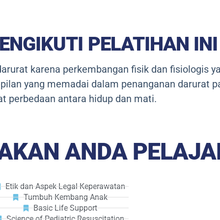
NGIKUTI PELATIHAN INI
arurat karena perkembangan fisik dan fisiologis 
pilan yang memadai dalam penanganan darurat p
 perbedaan antara hidup dan mati.
 AKAN ANDA PELAJA
Etik dan Aspek Legal Keperawatan
Tumbuh Kembang Anak
Basic Life Support
Science of Pediatric Resuscitation