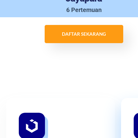
6 Pertemuan
DAFTAR SEKARANG