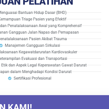
JUAN PELATIHAN
Menguasai Bantuan Hidup Dasar (BHD)
Kemampuan Triage Pasien yang Efektif
n dan Penatalaksanaan Awal yang Komprehensif
anan Gangguan Jalan Napas dan Pernapasan
enatalaksanaan Pasien Akibat Trauma
Manajemen Gangguan Sirkulasi
laksanaan Kegawatdaruratan Kardiovaskuler
eterampilan Evakuasi dan Transportasi
tik dan Aspek Legal Keperawatan Gawat Darurat
iapan dalam Menghadapi Kondisi Darurat
Sertifikasi Profesional
N KAMI!