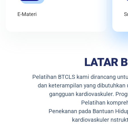
E-Materi
S
LATAR 
Pelatihan BTCLS kami dirancang unt
dan keterampilan yang dibutuhkan 
gangguan kardiovaskuler. Progr
Pelatihan kompreh
Penekanan pada Bantuan Hidup
kardiovaskuler nstruk