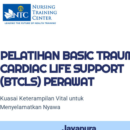
PELATIHAN BASIC TRAU
CARDIAC LIFE SUPPORT
(BTCLS) PERAWAT
Kuasai Keterampilan Vital untuk
Menyelamatkan Nyawa
Jayapura