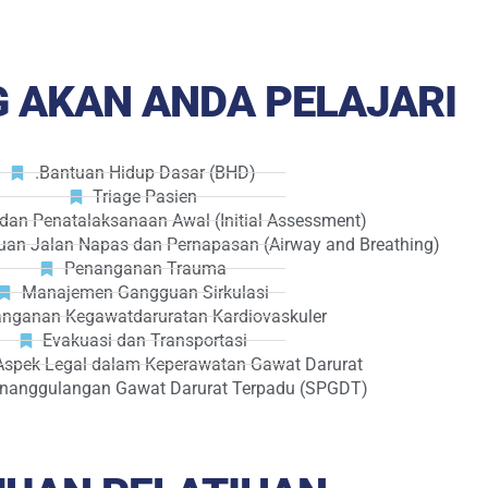
G AKAN ANDA PELAJARI
.Bantuan Hidup Dasar (BHD)
Triage Pasien
 dan Penatalaksanaan Awal (Initial Assessment)
n Jalan Napas dan Pernapasan (Airway and Breathing)
Penanganan Trauma
Manajemen Gangguan Sirkulasi
nganan Kegawatdaruratan Kardiovaskuler
Evakuasi dan Transportasi
 Aspek Legal dalam Keperawatan Gawat Darurat
enanggulangan Gawat Darurat Terpadu (SPGDT)